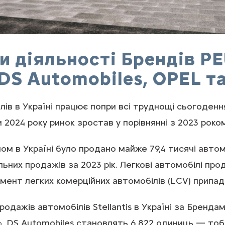
и діяльності Брендів P
DS Automobiles, OPEL та
лів в Україні працює попри всі труднощі сьогоденн
 2024 року ринок зростав у порівнянні з 2023 роком
лом в Україні було продано майже 79,4 тисячі автом
ьних продажів за 2023 рік. Легкові автомобілі прода
егмент легких комерційних автомобілів (LCV) припад
родажів автомобілів Stellantis в Україні за Бренд
, DS Automobiles становлять 6 822 одиниць — тоб