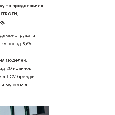
року та представила
CITROЁN,
ку.
є демонструвати
нку понад 8,6%
ння моделей,
ад 20 новинок.
ряд LCV брендів
ьому сегменті.