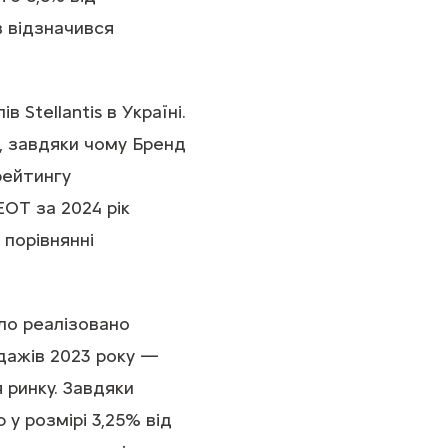
в відзначився
Stellantis в Україні.
T, завдяки чому Бренд
рейтингу
EOT за 2024 рік
 порівнянні
ло реалізовано
одажів 2023 року —
ринку. Завдяки
у розмірі 3,25% від