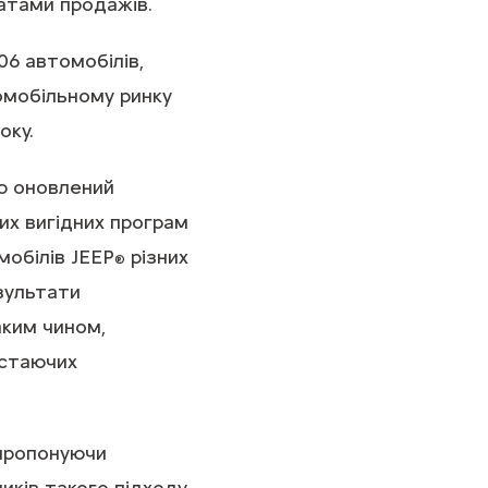
татами продажів.
06 автомобілів,
омобільному ринку
оку.
тю оновлений
их вигідних програм
мобілів JEEP
різних
®
зультати
аким чином,
остаючих
 пропонуючи
иків такого підходу