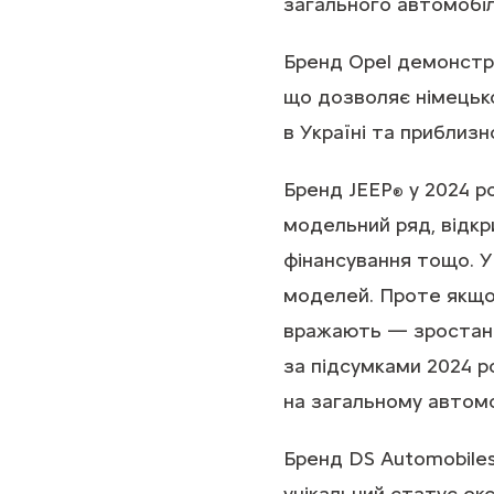
загального автомобіл
Бренд Opel демонстру
що дозволяє німецьк
в Україні та приблизн
Бренд JEEP
у 2024 р
®
модельний ряд, відкр
фінансування тощо. У 
моделей. Проте якщо 
вражають — зростання
за підсумками 2024 р
на загальному автомо
Бренд DS Automobiles
унікальний статус ек