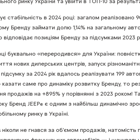
ьного ринку України та увійти в ТОП-10 за резуль
є стабільність в 2024 році: загалом реалізовано 9
ому Бренду займати долю 1,14% на загальному авт
о відповідає позиціям Бренду за підсумками 2023 р
оці буквально «переродився» для України: повніс
иття нових дилерських центрів, запуск різноманітн
підсумку за 2024 рік вдалось реалізувати 199 авто
казати саме про динаміку розвитку Бренду, то ре
 продажів на +895% у порівнянні з 2023 роком! Т
оку Бренд JEEP
є одним з найбільш динамічно зр
®
більному ринку в Україні.
 ніколи не гнався за об’ємом продажів, натомість
склюзивних французьких автомобілів — і шанувальн