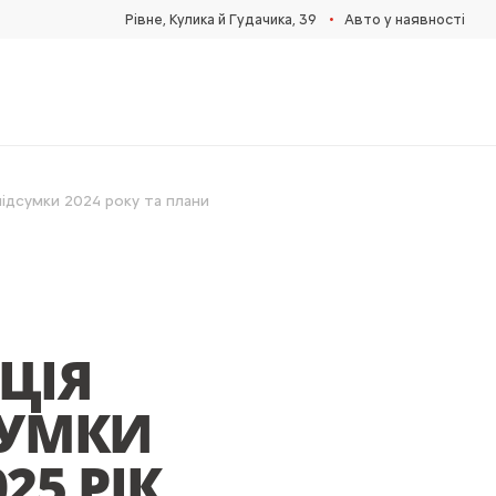
•
Рівне, Кулика й Гудачика, 39
Авто у наявності
підсумки 2024 року та плани
ЦІЯ
СУМКИ
25 РІК