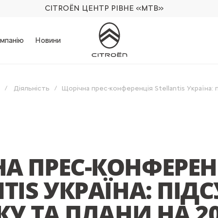
CITROËN ЦЕНТР РІВНЕ
«МТВ»
мпанію
Новини
Діяльність
Щорічна прес-конференція Stellantis Україна: 
А ПРЕС-КОНФЕРЕН
NTIS УКРАЇНА: ПІД
КУ ТА ПЛАНИ НА 20