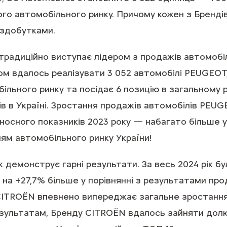
®
ого автомобільного ринку. Причому кожен з Бренді
здобутками.
адиційно виступає лідером з продажів автомобілів 
алом вдалось реалізувати 3 052 автомобілі PEUGEO
ільного ринку та посідає 6 позицію в загальному 
в в Україні. Зростання продажів автомобілів PEUG
носного показників 2023 року — набагато більше у
ям автомобільного ринку України!
демонструє гарні результати. За весь 2024 рік бу
о на +27,7% більше у порівнянні з результатами пр
CITROЁN впевнено випереджає загальне зростання 
ультатам, Бренду CITROЁN вдалось зайняти долю 