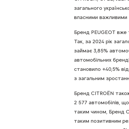
загального українськ
власними важливими 
Бренд PEUGEOT вже тр
Так, за 2024 рік заг
займає 3,85% автомоб
автомобільних бренді
становило +40,5% від
з загальним зростанн
Бренд CITROЁN також 
2 577 автомобілів, щ
таким чином, Бренд 
таким позитивним рез