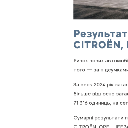
Результат
CITROЁN, 
Ринок нових автомобі
того — за підсумками
За весь 2024 рік зага
більше відносно загал
71 316 одиниць, на с
Сумарні результати п
CITROЁN, OPEL, JEEP