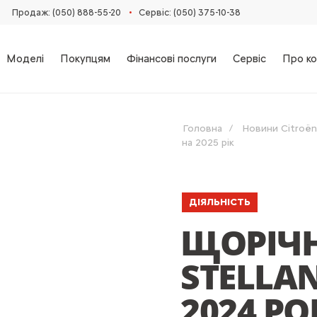
•
Продаж: (050) 888-55-20
Сервіс: (050) 375-10-38
Моделі
Покупцям
Фінансові послуги
Сервіс
Про ко
Головна
Новини Citroën
на 2025 рік
ДІЯЛЬНІСТЬ
ЩОРІЧН
STELLA
2024 РО