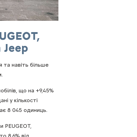
EUGEOT,
 Jeep
я та навіть більше
.
обілів, що на +9,45%
ні у кількості
ає 8 045 одиниць.
ами PEUGEOT,
то 8,6% від