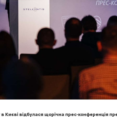
у в Києві відбулася щорічна прес-конференція п