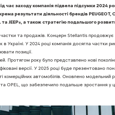
. Під час заходу компанія підвела підсумки 2024 
зокрема результати діяльності брендів PEUGEOT, 
 та JEEP
, а також стратегію подальшого розвит
®
 частки та продажів. Концерн Stellantis продовжу
 в Україні. У 2024 році компанія досягла частки ри
ювати позиції.
ей. Протягом року було представлено нові поколі
ковані версії. У 2025 році буде презентовано пон
ті комерційних автомобілів. Оновлено модельний 
та OPEL, що забезпечило подальше зростання у ц