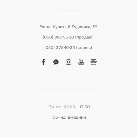
КОНТАКТИ
Рівне, Кулика й Гудачика, 39
(050) 888-55-20 (продаж)
(050) 375-10-38 (сервіс)
facebook
facebook-
instagram
youtube
business
messenger
ГРАФІК РОБОТИ САЛОНУ
Пн–пт: 09:00—17:30
Сб–нд: вихідний