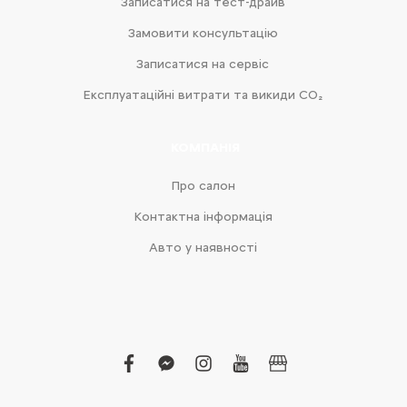
Записатися на тест-драйв
Замовити консультацію
Записатися на сервіс
Експлуатаційні витрати та викиди CO₂
КОМПАНІЯ
Про салон
Контактна інформація
Авто у наявності
facebook
facebook-
instagram
youtube
business
messenger