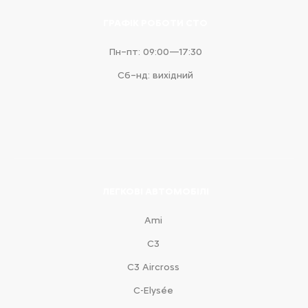
ГРАФІК РОБОТИ СТО
Пн–пт: 09:00—17:30
Сб–нд: вихідний
ЛЕГКОВІ АВТОМОБІЛІ
Ami
С3
С3 Aircross
C-Elysée