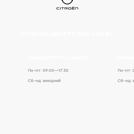
CITROËN ЦЕНТР РІВНЕ «МТВ»
ГРАФІК РОБОТИ САЛОНУ
ГРАФІ
Пн–пт: 09:00—17:30
Пн–пт: 
Сб–нд: вихідний
Сб–нд: 
e
iness