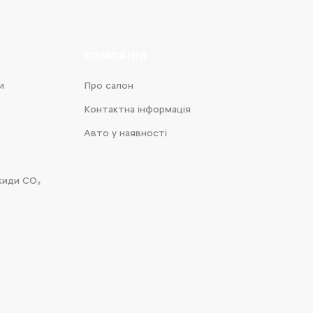
КОМПАНІЯ
и
Про салон
Контактна інформація
Авто у наявності
киди CO₂