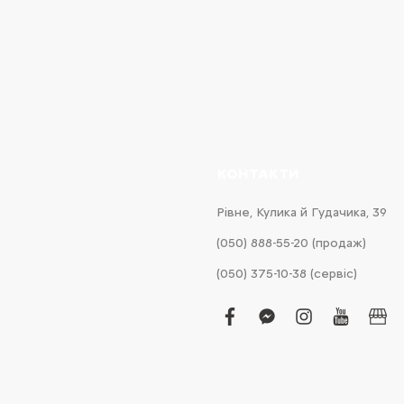
КОНТАКТИ
Рівне, Кулика й Гудачика, 39
(050) 888-55-20 (продаж)
(050) 375-10-38 (сервіс)
facebook
facebook-
instagram
youtub
bus
messenger