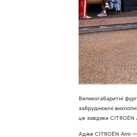
Великогабаритні фур
забруднюючі вихлопні
це завдяки CITROЁN 
Адже CITROЁN Ami — 