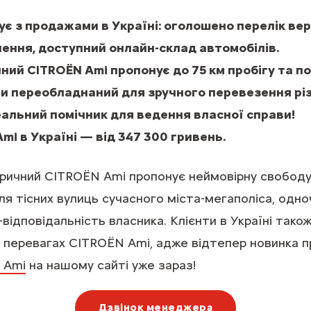
є з продажами в Україні: оголошено перелік верс
ення, доступний онлайн-склад автомобілів.
ий CITROЁN Ami пропонує до 75 км пробігу та по
ти переобладнаний для зручного перевезення різ
деальний помічник для ведення власної справи!
mi в Україні — від 347 300 гривень.
ричний CITROЁN Ami пропонує неймовірну свободу
ля тісних вулиць сучасного міста-мегаполіса, одн
-відповідальність власника. Клієнти в Україні так
х перевагах CITROЁN Ami, адже відтепер новинка пр
 Ami
на нашому сайті уже зараз!
Дзвінок менеджера