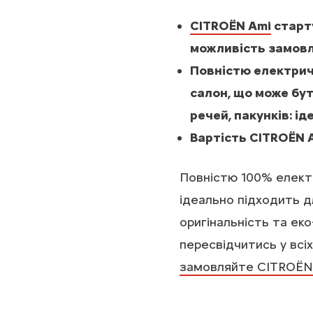
CITROЁN Ami
старту
можливість замовл
Повністю електричн
салон, що може бу
речей, пакунків: і
Вартість CITROЁN A
Повністю 100% елект
ідеально підходить д
оригінальність та еко
пересвідчитись у всі
замовляйте CITROЁN