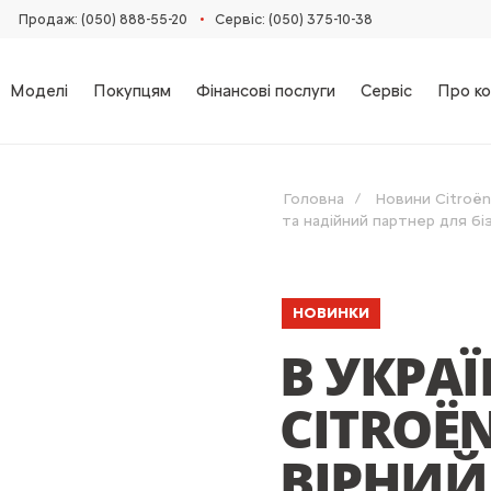
•
Продаж: (050) 888-55-20
Сервіс: (050) 375-10-38
Моделі
Покупцям
Фінансові послуги
Сервіс
Про ко
Головна
Новини Citroën
та надійний партнер для бі
НОВИНКИ
В УКРА
CITROЁ
ВІРНИЙ