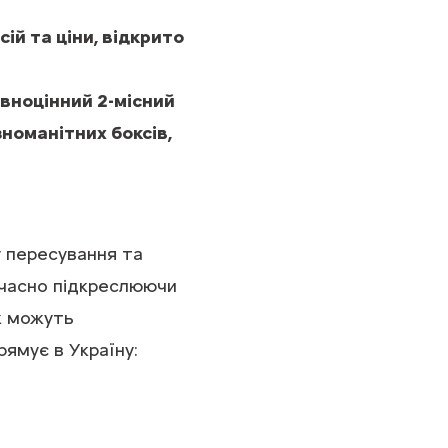
ій та ціни, відкрито
вноцінний 2-місний
номанітних боксів,
 пересування та
очасно підкреслюючи
ож можуть
ямує в Україну: