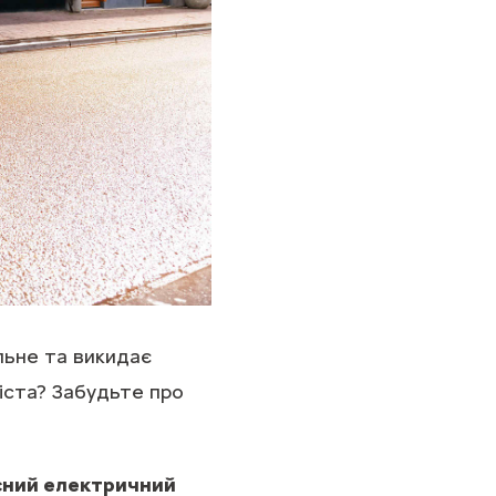
льне та викидає
іста? Забудьте про
існий електричний