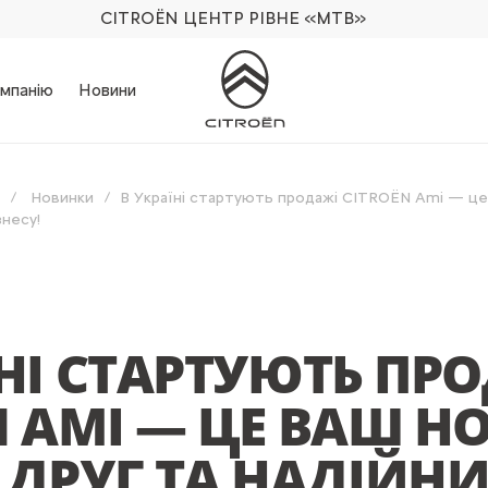
CITROËN ЦЕНТР РІВНЕ
«МТВ»
мпанію
Новини
Новинки
В Україні стартують продажі CITROЁN Ami — це 
знесу!
ЇНІ СТАРТУЮТЬ ПР
N AMI — ЦЕ ВАШ Н
 ДРУГ ТА НАДІЙН