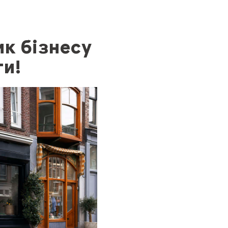
к бізнесу
ти!