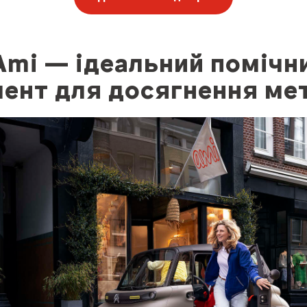
mi — ідеальний помічни
мент для досягнення ме