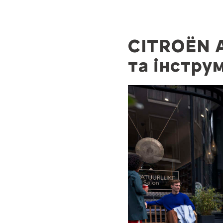
CITROЁN A
та інстру