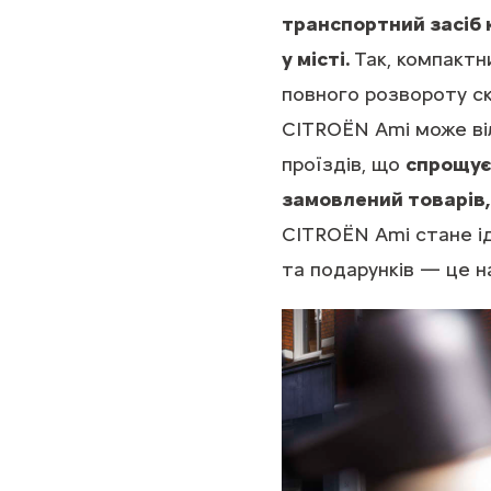
транспортний засіб 
у місті.
Так, компактн
повного розвороту скл
CITROЁN Ami може віл
проїздів, що
спрощує
замовлений товарів, 
CITROЁN Ami стане ід
та подарунків — це н