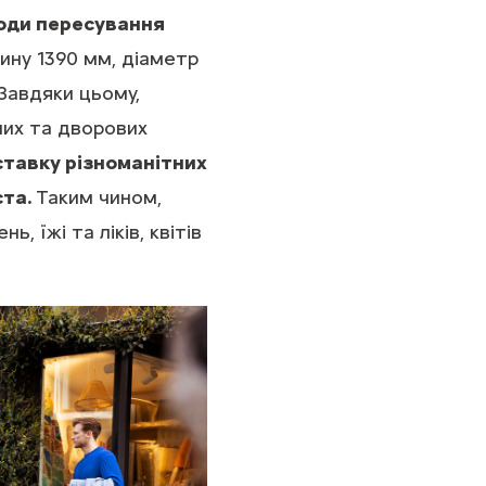
боди пересування
ину 1390 мм, діаметр
 Завдяки цьому,
них та дворових
ставку різноманітних
ста.
Таким чином,
 їжі та ліків, квітів