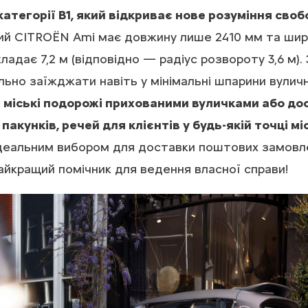
категорії В1, який відкриває нове розуміння сво
ий CITROЁN Ami має довжину лише 2410 мм та шир
адає 7,2 м (відповідно — радіус розвороту 3,6 м).
ьно заїжджати навіть у мінімальні шпарини вулич
 міські подорожі прихованими вуличками або до
пакунків, речей для клієнтів у будь-якій точці мі
еальним вибором для доставки поштових замовлень,
айкращий помічник для ведення власної справи!