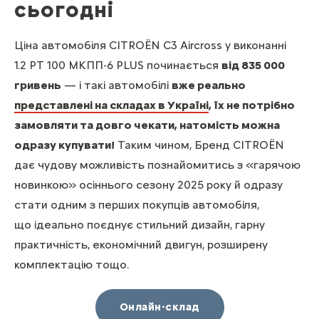
сьогодні
Ціна автомобіля CITROЁN C3 Aircross у виконанні
1.2 PT 100 МКПП-6 PLUS починається
від 835 000
гривень
— і такі автомобілі
вже реально
представлені на складах в Україні
, їх не потрібно
замовляти та довго чекати, натомість можна
одразу купувати!
Таким чином, Бренд CITROЁN
дає чудову можливість познайомитись з «гарячою
новинкою» осіннього сезону 2025 року й одразу
стати одним з перших покупців автомобіля,
що ідеально поєднує стильний дизайн, гарну
практичність, економічний двигун, розширену
комплектацію тощо.
Онлайн-склад