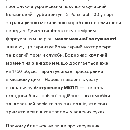
пропонуючи українським покупцям сучасний
бензиновий турбодвигун 1.2 PureTech 100 у парі
з традиційною механічною коробкою перемикання
передач. Двигун вирізняється помірним
форсуванням на рівні
максимальної потужності
100 к. с.,
що гарантує йому гарний моторесурс
та довгий термін служби. Водночас
крутний
момент на рівні 205 Нм,
що досягається вже
на 1750 об/хв.., гарантує жваві прискорення
в міському циклі. Нарешті, зверніть увагу
на класичну
6-ступеневу МКПП
— ще одна
складова багаторічної надійності автомобіля
та ідеальний варіант для тих водіїв, хто звик
тримати все під контролем у власних руках.
Причому йдеться не лише про керування