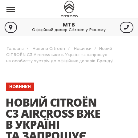
МТВ
Офіційний дилер Citroën у Рівному
Головна
Новини Citroën
Новинки
Новий
CITROЁN C3 Aircross вже в Україні та запрошує
на особисту зустріч до офіційних дилерів Бренду!
НОВИНКИ
НОВИЙ CITROЁN
C3 AIRCROSS ВЖЕ
В УКРАЇНІ
ТА ЗАПРОШУЄ