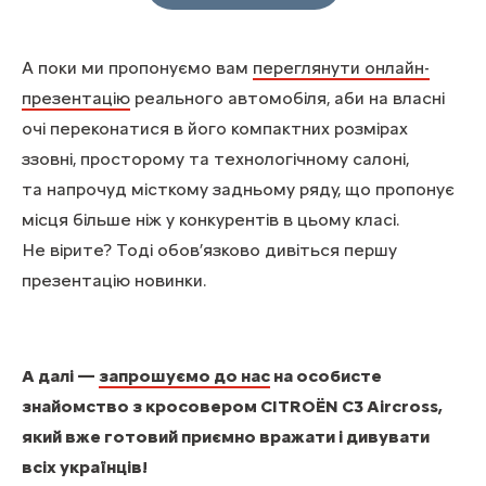
А поки ми пропонуємо вам
переглянути онлайн-
презентацію
реального автомобіля, аби на власні
очі переконатися в його компактних розмірах
ззовні, просторому та технологічному салоні,
та напрочуд місткому задньому ряду, що пропонує
місця більше ніж у конкурентів в цьому класі.
Не вірите? Тоді обов’язково дивіться першу
презентацію новинки.
А далі —
запрошуємо до наc
на особисте
знайомство з кросовером CITROЁN C3 Aircross,
який вже готовий приємно вражати і дивувати
всіх українців!