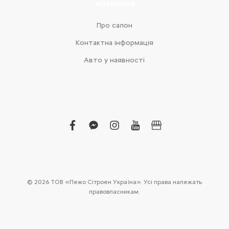
КОМПАНІЯ
Про салон
Контактна інформація
Авто у наявності
facebook
facebook-
instagram
youtube
business
messenger
© 2026 ТОВ «Пежо Сітроен Україна». Усі права належать
правовласникам.