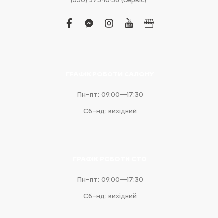
(050) 375-10-38 (сервіс)
facebook
facebook-
instagram
youtube
business
messenger
ГРАФІК РОБОТИ САЛОНУ
Пн–пт: 09:00—17:30
Сб–нд: вихідний
ГРАФІК РОБОТИ СТО
Пн–пт: 09:00—17:30
Сб–нд: вихідний