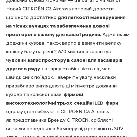
Довжина кузова 4 395 мм — це багато чи мало?
Новий CITROЁN C3 Aircross готовий довести,
що цього достатньо
для легкості маневрування
на тісних вулицях та забезпечення доволі
просторого салону для вашої родини.
Адже окрім
довжини кузова, також варто відзначити велику
колісну базу на рівні 2 670 мм: вона гарантує
чудовий
запас простору в салоні для пасажирів
другого ряду
та гарну стабільність під час
швидкісних поїздок. І зверніть увагу, наскільки
привабливо виглядають ці міліметри довжини
кузова та колісної бази:
фірмові
високотехнологічні трьох-секційні LED-фари
одразу ідентифікують CITROЁN C3 Aircross
як представника Бренду CITROЁN, сріблясті
вставки переднього бамперу підкреслюють SUV-