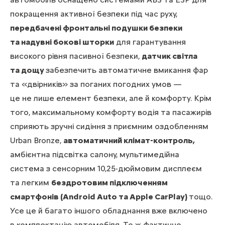
покращення активної безпеки під час руху,
передбачені фронтальні подушки безпеки
та надувні бокові шторки
для гарантування
високого рівня пасивної безпеки,
датчик світла
та дощу
забезпечить автоматичне вмикання фар
та «двірників» за поганих погодних умов —
це не лише елемент безпеки, але й комфорту. Крім
того, максимальному комфорту водія та пасажирів
сприяють зручні сидіння з приємним оздобленням
Urban Bronze,
автоматичний клімат-контроль,
амбієнтна підсвітка салону, мультимедійна
система з сенсорним 10,25-дюймовим дисплеєм
та легким
бездротовим підключенням
смартфонів (Android Auto та Apple CarPlay)
тощо.
Усе це й багато іншого обладнання вже включено
в комплектацію автомобіля. То ж фактично