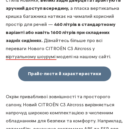
стиль новинки,
великі задні дверцята гарантують
зручний доступ всередину,
а пласка вертикальна
кришка багажника натякає на чималий корисний
простір для речей —
460 літрів в стандартному
варіанті або навіть 1600 літрів при складених
задніх сидіннях.
Дізнайтесь більше про всі
переваги Нового CITROЁN C3 Aircross у
віртуальному шоурумі
моделі на нашому сайті.
Прайс-листи й характеристики
Окрім привабливої зовнішності та просторого
салону, Новий CITROЁN C3 Aircross вирізняється
напрочуд широкою комплектацією з численним
обладнанням для безпеки та комфорту. Наприклад,
автомобіль оснащено системами ABS та ESP для