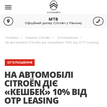
МТВ
Офіційний дилер Citroën у Рівному
Головна
Новини Citroën
Оголошення
На автомобілі Citroën діє «кешбек» 10% від OTP Leasing
ОГОЛОШЕННЯ
НА АВТОМОБІЛІ
CITROËN ДІЄ
«КЕШБЕК» 10% ВІД
OTP LEASING