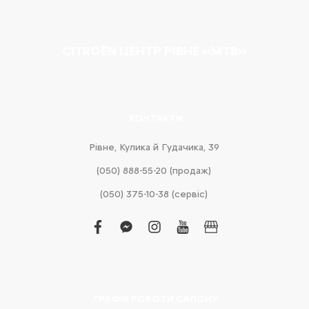
CITROËN ЦЕНТР РІВНЕ «МТВ»
КОНТАКТИ
Рівне, Кулика й Гудачика, 39
(050) 888-55-20 (продаж)
(050) 375-10-38 (сервіс)
facebook
facebook-
instagram
youtube
business
messenger
ГРАФІК РОБОТИ САЛОНУ