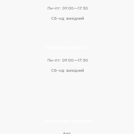
Пн–пт: 09:00—17:30
Сб–нд: вихідний
ГРАФІК РОБОТИ СТО
Пн–пт: 09:00—17:30
Сб–нд: вихідний
ЛЕГКОВІ АВТОМОБІЛІ
Ami