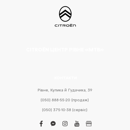
CITROËN ЦЕНТР РІВНЕ «МТВ»
КОНТАКТИ
Рівне, Кулика й Гудачика, 39
(050) 888-55-20 (продаж)
(050) 375-10-38 (сервіс)
facebook
facebook-
instagram
youtube
business
messenger