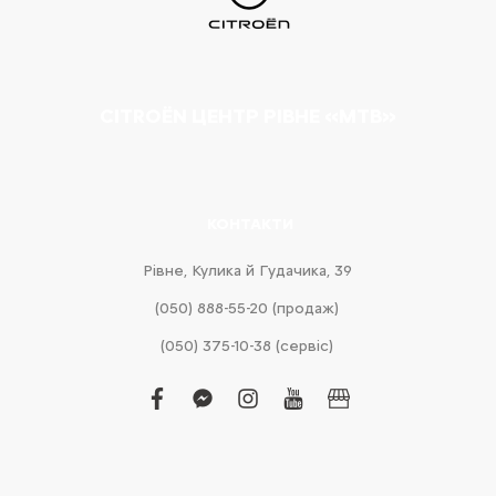
CITROËN ЦЕНТР РІВНЕ «МТВ»
КОНТАКТИ
Рівне, Кулика й Гудачика, 39
(050) 888-55-20 (продаж)
(050) 375-10-38 (сервіс)
facebook
facebook-
instagram
youtube
business
messenger