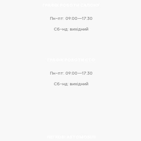
ГРАФІК РОБОТИ САЛОНУ
Пн–пт: 09:00—17:30
Сб–нд: вихідний
ГРАФІК РОБОТИ СТО
Пн–пт: 09:00—17:30
Сб–нд: вихідний
ЛЕГКОВІ АВТОМОБІЛІ