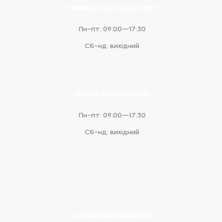
ГРАФІК РОБОТИ САЛОНУ
Пн–пт: 09:00—17:30
Сб–нд: вихідний
ГРАФІК РОБОТИ СТО
Пн–пт: 09:00—17:30
Сб–нд: вихідний
ЛЕГКОВІ АВТОМОБІЛІ