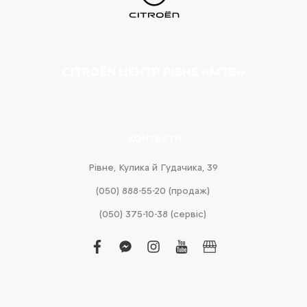
CITROËN ЦЕНТР РІВНЕ «МТВ»
КОНТАКТИ
Рівне, Кулика й Гудачика, 39
(050) 888-55-20 (продаж)
(050) 375-10-38 (сервіс)
facebook
facebook-
instagram
youtube
business
messenger