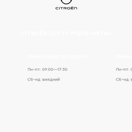
CITROËN ЦЕНТР РІВНЕ «МТВ»
ГРАФІК РОБОТИ САЛОНУ
ГРАФІ
Пн–пт: 09:00—17:30
Пн–пт: 
Сб–нд: вихідний
Сб–нд: 
e
iness