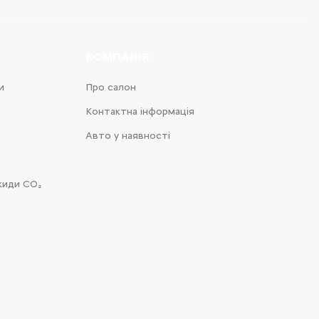
КОМПАНІЯ
и
Про салон
Контактна інформація
Авто у наявності
киди CO₂