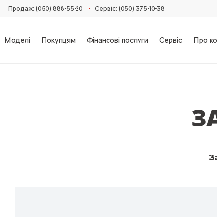
•
Продаж: (050) 888-55-20
Сервіс: (050) 375-10-38
Моделі
Покупцям
Фінансові послуги
Сервіс
Про ко
З
З