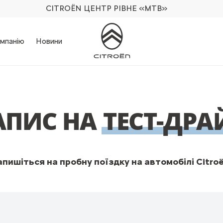
CITROËN ЦЕНТР РІВНЕ
«МТВ»
мпанію
Новини
АПИС НА
ТЕСТ-ДРА
апишіться на пробну поїздку на автомобілі Citroë