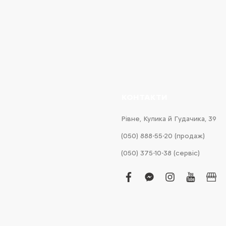
КОНТАКТИ
Рівне, Кулика й Гудачика, 39
(050) 888-55-20 (продаж)
(050) 375-10-38 (сервіс)
facebook
facebook-
instagram
youtub
bus
messenger