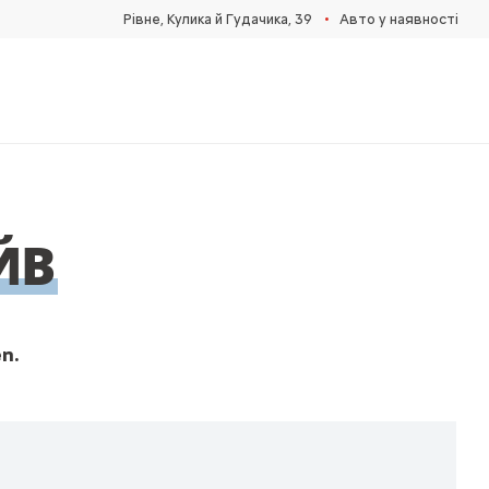
•
Рівне, Кулика й Гудачика, 39
Авто у наявності
ЙВ
n.