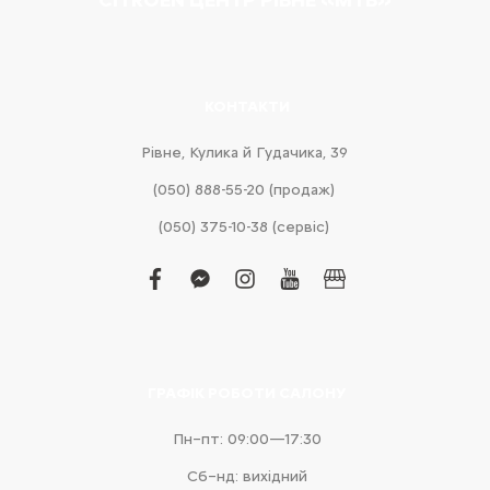
КОНТАКТИ
Рівне, Кулика й Гудачика, 39
(050) 888-55-20 (продаж)
(050) 375-10-38 (сервіс)
facebook
facebook-
instagram
youtube
business
messenger
ГРАФІК РОБОТИ САЛОНУ
Пн–пт: 09:00—17:30
Сб–нд: вихідний