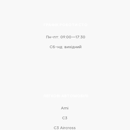
ГРАФІК РОБОТИ СТО
Пн–пт: 09:00—17:30
Сб–нд: вихідний
ЛЕГКОВІ АВТОМОБІЛІ
Ami
С3
С3 Aircross