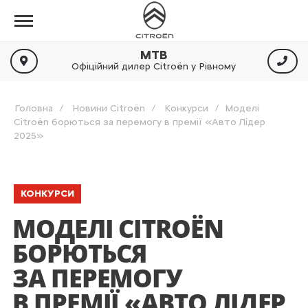
МТВ
Офіційний дилер Citroën у Рівному
Головна
Новини Citroën
Конкурси
Моделі
Citroën борються за перемогу в премії «Авто Лідер
2025»
КОНКУРСИ
МОДЕЛІ CITROËN
БОРЮТЬСЯ
ЗА ПЕРЕМОГУ
В ПРЕМІЇ «АВТО ЛІДЕР