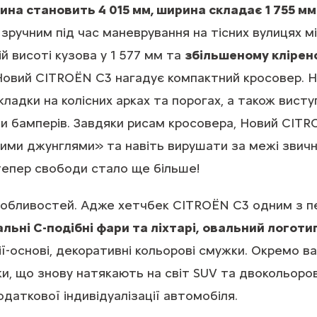
на становить 4 015 мм, ширина складає 1 755 мм
зручним під час маневрування на тісних вулицях м
й висоті кузова у 1 577 мм та
збільшеному кліренсу
, Новий CITROЁN С3 нагадує компактний кросовер. 
кладки на колісних арках та порогах, а також висту
и бамперів. Завдяки рисам кросовера, Новий CITR
ими джунглями» та навіть вирушати за межі звич
тепер свободи стало ще більше!
особливостей. Адже хетчбек CITROЁN С3 одним з п
льні С-подібні фари та ліхтарі,
овальний логоти
ії-основі, декоративні кольорові смужки. Окремо в
рки, що знову натякають на світ SUV та двокольор
даткової індивідуалізації автомобіля.