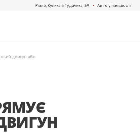
•
Рівне, Кулика й Гудачика, 39
Авто у наявності
новий двигун або
РЯМУЄ
 ДВИГУН