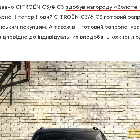
давно CITROЁN С3/ë-C3
здобув нагороду «Золоте
жено! І тепер Новий CITROЁN С3/ë-C3 готовий зап
їнським покупцям. А також він готовий запропонува
 відповідно до індивідуальних вподобань кожної лю