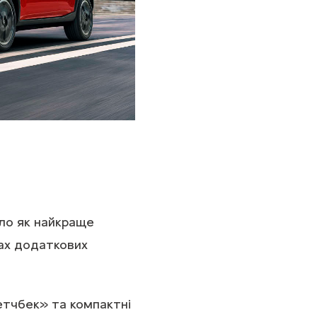
сло як найкраще
ках додаткових
етчбек» та компактні