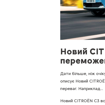
Новий CIT
переможец
Дати більше, ніж очі
описує Новий CITROЁN
переваг. Наприклад...
Новий CITROЁN С3 вс