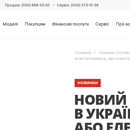
•
Продаж: (050) 888-55-20
Сервіс: (050) 375-10-38
Моделі
Покупцям
Фінансові послуги
Сервіс
Про ко
Головна
Новини Citroën
електропривод, дві комплек
НОВИНКИ
НОВИЙ 
В УКРА
АБО ЕЛ