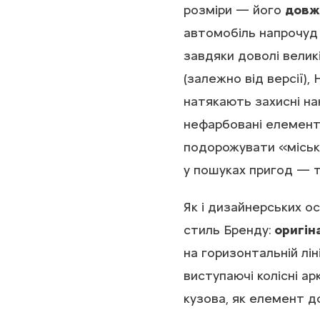
розміри — його
довжи
автомобіль напрочуд 
завдяки доволі великі
(залежно від версії)
натякають захисні на
нефарбовані елемент
подорожувати «міськ
у пошуках пригод — 
Як і дизайнерських 
стиль Бренду:
оригіна
на горизонтальній лін
виступаючі колісні а
кузова, як елемент до