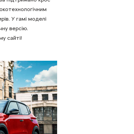
сокотехнологічним
ів. У гамі моделі
чну версію.
у сайті!