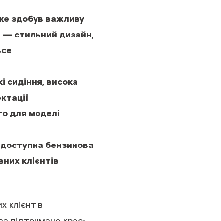
же здобув важливу
и — стильний дизайн,
все
і сидіння, висока
ктації
о для моделі
 доступна бензинова
них клієнтів
х клієнтів
ва підтримано крос-