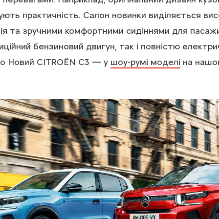
ують практичність. Салон новинки виділяється ви
я та зручними комфортними сидіннями для пасажир
ційний бензиновий двигун, так і повністю електри
ро Новий CITROЁN С3 — у
шоу-румі моделі
на нашом