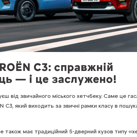
ROЁN С3: справжній
ь — і це заслужено!
куєш від звичайного міського хетчбеку. Саме це га
 С3, який виходить за звичні рамки класу в пошу
е також має традиційний 5-дверний кузов типу «х