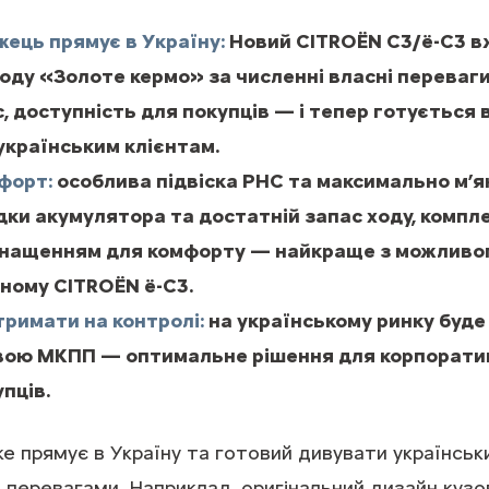
ець прямує в Україну:
Новий CITROЁN С3/ë-C3 в
оду «Золоте кермо» за численні власні переваг
, доступність для покупців — і тепер готується 
українським клієнтам.
форт:
особлива підвіска РНС та максимально м’як
ки акумулятора та достатній запас ходу, компле
нащенням для комфорту — найкраще з можливог
чному CITROЁN ë-C3.
тримати на контролі:
на українському ринку буде
евою МКПП — оптимальне рішення для корпоратив
пців.
 прямує в Україну та готовий дивувати українськи
перевагами. Наприклад, оригінальний дизайн кузо