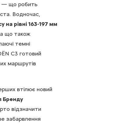
— що робить
іста. Водночас,
 на рівні 163-197 мм
На що також
паючі темні
OЁN С3 готовий
них маршрутів
ерших втілює новий
п Бренду
арто відзначити
ове забарвлення