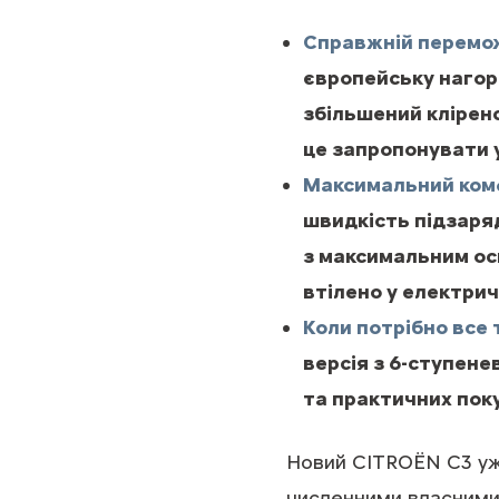
Справжній перемож
європейську нагор
збільшений кліренс
це запропонувати 
Максимальний ком
швидкість підзаряд
з максимальним ос
втілено у електри
Коли потрібно все 
версія з 6-ступен
та практичних поку
Новий CITROЁN С3 уже
численними власними 