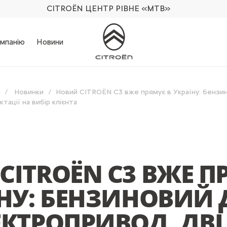
CITROËN ЦЕНТР РІВНЕ
«МТВ»
мпанію
Новини
Новинки
Новий CITROЁN C3 вже прямує в Україну: бензи
тації на вибір клієнта
CITROЁN C3 ВЖЕ П
ЇНУ: БЕНЗИНОВИЙ
ЕКТРОПРИВОД, ДВІ