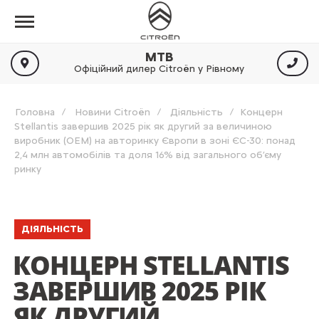
МТВ
Офіційний дилер Citroën у Рівному
Головна
Новини Citroën
Діяльність
Концерн
Stellantis завершив 2025 рік як другий за величиною
виробник (ОЕМ) на авторинку Європи в зоні ЄС-30: понад
2,4 млн автомобілів та доля 16% від загального об’єму
ринку
ДІЯЛЬНІСТЬ
КОНЦЕРН STELLANTIS
ЗАВЕРШИВ 2025 РІК
ЯК ДРУГИЙ