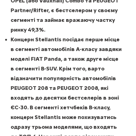
OPEL (або Vauxhall) Combo та PEUGEOT
Partner/Rifter, є бестселером у своєму
сегменті та займає вражаючу частку
ринку 49,3%.
Концерн Stellantis посідає перше місце
в сегменті автомобілів A-класу завдяки
моделі FIAT Panda, а також друге місце
в сегменті B-SUV. Крім того, варто
відзначити популярність автомобілів
PEUGEOT 208 та PEUGEOT 2008, які
входять до десятки бестселерів в зоні
ЄС-30. В сегменті хетчбеків B-класу,
концерн Stellantis може похизуватись
одразу трьома моделями, що входять