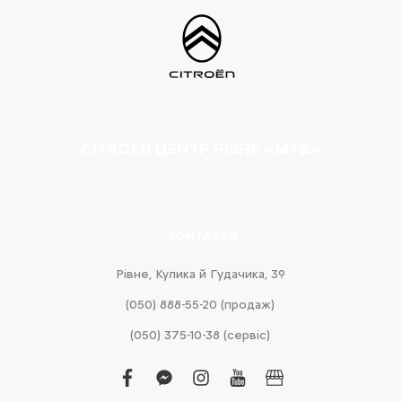
CITROËN ЦЕНТР РІВНЕ «МТВ»
КОНТАКТИ
Рівне, Кулика й Гудачика, 39
(050) 888-55-20 (продаж)
(050) 375-10-38 (сервіс)
facebook
facebook-
instagram
youtube
business
messenger