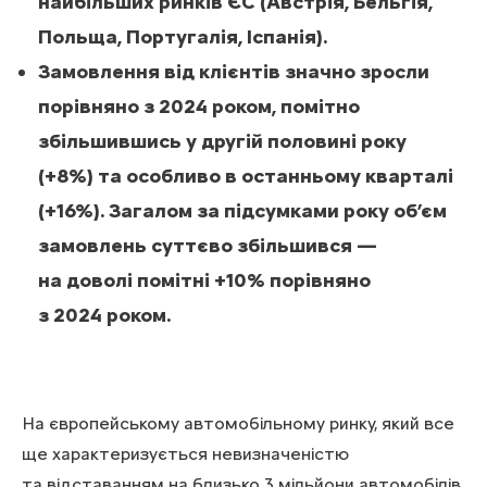
найбільших ринків ЄС (Австрія, Бельгія,
Польща, Португалія, Іспанія).
Замовлення від клієнтів значно зросли
порівняно з 2024 роком, помітно
збільшившись у другій половині року
(+8%) та особливо в останньому кварталі
(+16%). Загалом за підсумками року об’єм
замовлень суттєво збільшився —
на доволі помітні +10% порівняно
з 2024 роком.
На європейському автомобільному ринку, який все
ще характеризується невизначеністю
та відставанням на близько 3 мільйони автомобілів