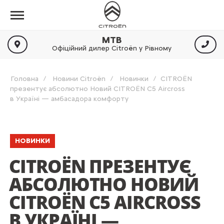
МТВ
Офіційний дилер Citroën у Рівному
Головна
Новини Citroën
Новинки
CITROËN
презентує абсолютно Новий CITROËN C5 Aircross
в Україні — амбасадора комфорту
НОВИНКИ
CITROËN ПРЕЗЕНТУЄ
АБСОЛЮТНО НОВИЙ
CITROËN C5 AIRCROSS
В УКРАЇНІ —