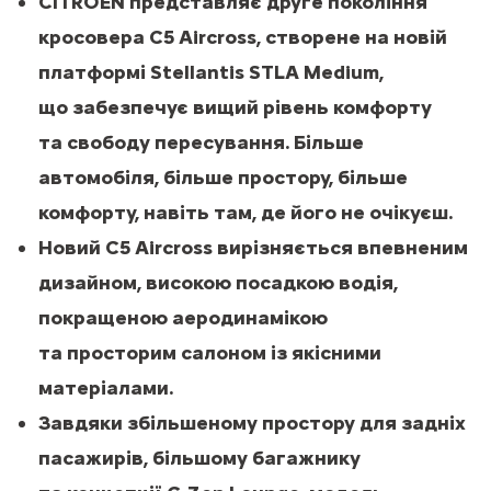
CITROËN представляє друге покоління
кросовера C5 Aircross, створене на новій
платформі Stellantis STLA Medium,
що забезпечує вищий рівень комфорту
та свободу пересування. Більше
автомобіля, більше простору, більше
комфорту, навіть там, де його не очікуєш.
Новий C5 Aircross вирізняється впевненим
дизайном, високою посадкою водія,
покращеною аеродинамікою
та просторим салоном із якісними
матеріалами.
Завдяки збільшеному простору для задніх
пасажирів, більшому багажнику