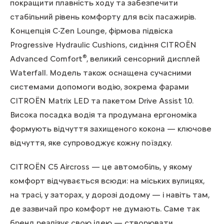
покращити плавність ходу та забезпечити
стабільний рівень комфорту для всіх пасажирів.
Концепція C-Zen Lounge, фірмова підвіска
Progressive Hydraulic Cushions, сидіння CITROËN
®
Advanced Comfort
, великий сенсорний дисплей
Waterfall. Модель також оснащена сучасними
системами допомоги водію, зокрема фарами
CITROЁN Matrix LED та пакетом Drive Assist 1.0.
Висока посадка водія та продумана ергономіка
формують відчуття захищеного кокона — ключове
відчуття, яке супроводжує кожну поїздку.
CITROËN C5 Aircross — це автомобіль, у якому
комфорт відчувається всюди: на міських вулицях,
на трасі, у заторах, у дорозі додому — і навіть там,
де зазвичай про комфорт не думають. Саме так
бренд реалізує свою ідею — створювати