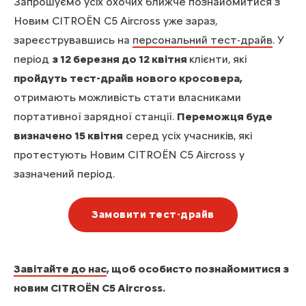
Запрошуємо усіх охочих ближче познайомитися з
Новим CITROËN C5 Aircross уже зараз,
зареєструвавшись на
персональний тест-драйв
. У
період
з 12 березня до 12 квітня
клієнти, які
пройдуть тест-драйв нового кросовера,
отримають можливість стати власниками
портативної зарядної станції.
Переможця буде
визначено 15 квітня
серед усіх учасників, які
протестують Новим CITROËN C5 Aircross у
зазначений період.
Замовити тест-драйв
Завітайте до нас
, щоб особисто познайомитися з
новим CITROЁN C5 Aircross.