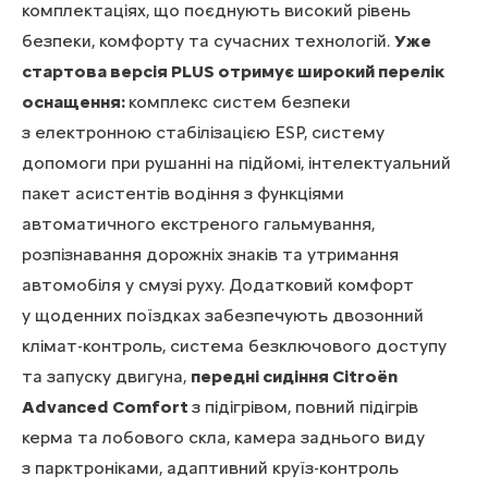
комплектаціях, що поєднують високий рівень
безпеки, комфорту та сучасних технологій.
Уже
стартова версія PLUS отримує широкий перелік
оснащення:
комплекс систем безпеки
з електронною стабілізацією ESP, систему
допомоги при рушанні на підйомі, інтелектуальний
пакет асистентів водіння з функціями
автоматичного екстреного гальмування,
розпізнавання дорожніх знаків та утримання
автомобіля у смузі руху. Додатковий комфорт
у щоденних поїздках забезпечують двозонний
клімат-контроль, система безключового доступу
та запуску двигуна,
передні сидіння Citroën
Advanced Comfort
з підігрівом, повний підігрів
керма та лобового скла, камера заднього виду
з парктроніками, адаптивний круїз-контроль