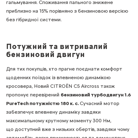
гальмування. Споживання пального знижене
приблизно на 15% порівняно з бензиновою версією
без гібридної системи.
Потужний та витривалий
бензиновий двигун
Для тих покупців, хто прагне поєднати комфорт
щоденних поїздок із впевненою динамікою
кросовера, Новий CITROЁN C5 Aircross також
пропонує перевірений
бензиновий турбодвигун 1.6
PureTech потужністю 180 к. с.
Сучасний мотор
забезпечує впевнену динаміку завдяки
максимальному крутному моменту 300 Нм,
що доступний вже з низьких обертів, завдяки чому
автомобіль легко прискорюється та демонструє