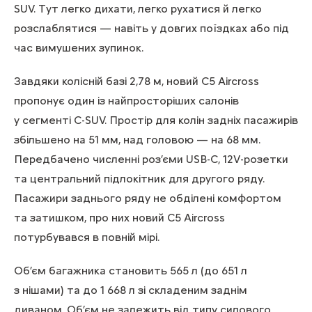
SUV. Тут легко дихати, легко рухатися й легко
розслаблятися — навіть у довгих поїздках або під
час вимушених зупинок.
Завдяки колісній базі 2,78 м, новий C5 Aircross
пропонує один із найпросторіших салонів
у сегменті C-SUV. Простір для колін задніх пасажирів
збільшено на 51 мм, над головою — на 68 мм.
Передбачено численні роз’єми USB-C, 12V-розетки
та центральний підлокітник для другого ряду.
Пасажири заднього ряду не обділені комфортом
та затишком, про них новий C5 Aircross
потурбувався в повній мірі.
Об’єм багажника становить 565 л (до 651 л
з нішами) та до 1 668 л зі складеним заднім
диваном. Об’єм не залежить від типу силового