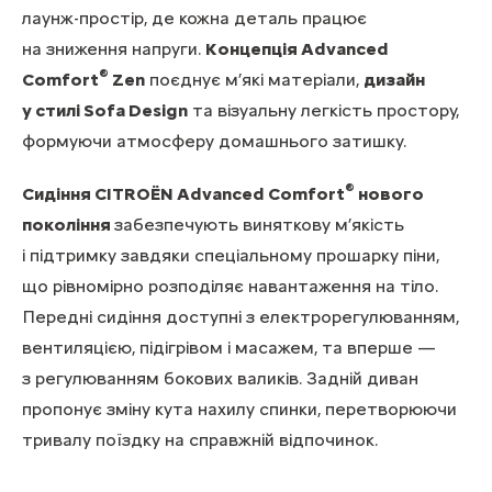
лаунж-простір, де кожна деталь працює
на зниження напруги.
Концепція Advanced
®
Comfort
Zen
поєднує м’які матеріали,
дизайн
у стилі Sofa Design
та візуальну легкість простору,
формуючи атмосферу домашнього затишку.
®
Сидіння CITROËN Advanced Comfort
нового
покоління
забезпечують виняткову м’якість
і підтримку завдяки спеціальному прошарку піни,
що рівномірно розподіляє навантаження на тіло.
Передні сидіння доступні з електрорегулюванням,
вентиляцією, підігрівом і масажем, та вперше —
з регулюванням бокових валиків. Задній диван
пропонує зміну кута нахилу спинки, перетворюючи
тривалу поїздку на справжній відпочинок.