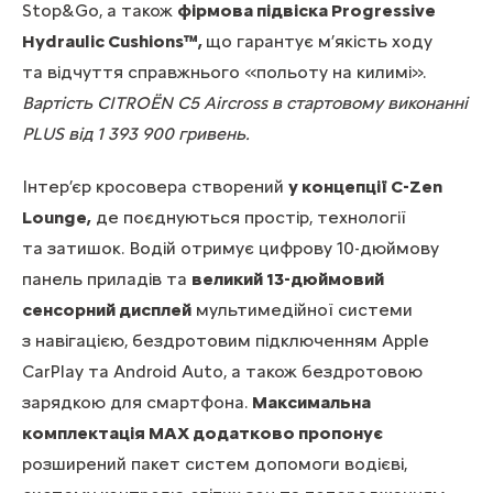
Stop&Go, а також
фірмова підвіска Progressive
Hydraulic Cushions™,
що гарантує м’якість ходу
та відчуття справжнього «польоту на килимі».
Вартість CITROЁN C5 Aircross в стартовому виконанні
PLUS від 1 393 900 гривень.
Інтер’єр кросовера створений
у концепції C-Zen
Lounge,
де поєднуються простір, технології
та затишок. Водій отримує цифрову 10-дюймову
панель приладів та
великий 13-дюймовий
сенсорний дисплей
мультимедійної системи
з навігацією, бездротовим підключенням Apple
CarPlay та Android Auto, а також бездротовою
зарядкою для смартфона.
Максимальна
комплектація MAX додатково пропонує
розширений пакет систем допомоги водієві,