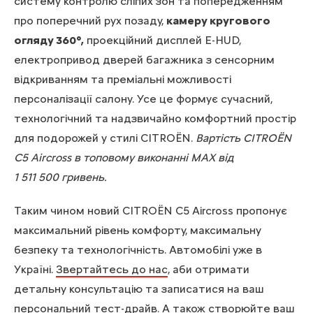
систему контролю сліпих зон та попередженням
про поперечний рух позаду,
камеру кругового
огляду 360°,
проекційний дисплей E-HUD,
електропривод дверей багажника з сенсорним
відкриванням та преміальні можливості
персоналізації салону. Усе це формує сучасний,
технологічний та надзвичайно комфортний простір
для подорожей у стилі CITROЁN.
Вартість CITROЁN
C5 Aircross в топовому виконанні MAX від
1 511 500 гривень.
Таким чином новий CITROЁN C5 Aircross пропонує
максимальний рівень комфорту, максимальну
безпеку та технологічність. Автомобілі уже в
Україні.
Звертайтесь до нас
, аби отримати
детальну консультацію та записатися на ваш
персональний тест-драйв. А також створюйте ваш