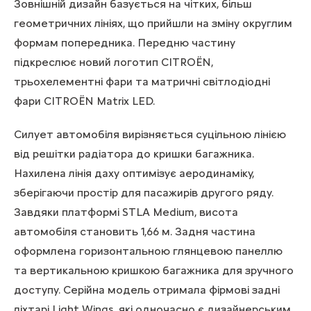
Зовнішній дизайн базується на чітких, більш
геометричних лініях, що прийшли на зміну округлим
формам попередника. Передню частину
підкреслює новий логотип CITROЁN,
трьохелементні фари та матричні світлодіодні
фари CITROЁN Matrix LED.
Силует автомобіля вирізняється суцільною лінією
від решітки радіатора до кришки багажника.
Нахилена лінія даху оптимізує аеродинаміку,
зберігаючи простір для пасажирів другого ряду.
Завдяки платформі STLA Medium, висота
автомобіля становить 1,66 м. Задня частина
оформлена горизонтальною глянцевою панеллю
та вертикальною кришкою багажника для зручного
доступу. Серійна модель отримала фірмові задні
ліхтарі Light Wings, які одночасно є дизайнерським