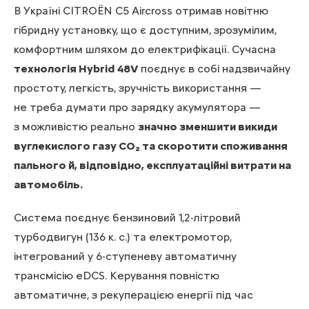
В Україні CITROЁN C5 Aircross отримав новітню
гібридну установку, що є доступним, зрозумілим,
комфортним шляхом до електрифікації. Сучасна
технологія Hybrid 48V
поєднує в собі надзвичайну
простоту, легкість, зручність використання —
не треба думати про зарядку акумулятора —
з можливістю реально
значно зменшити викиди
вуглекислого газу CO₂ та скоротити споживання
пального й, відповідно, експлуатаційні витрати на
автомобіль.
Система поєднує бензиновий 1,2-літровий
турбодвигун (136 к. с.) та електромотор,
інтегрований у 6-ступеневу автоматичну
трансмісію eDCS. Керування повністю
автоматичне, з рекуперацією енергії під час