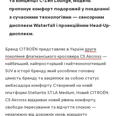
та концепції C-Zen Lounge, модель
пропонує комфорт подорожей у поєднанні
з сучасними технологіями — сенсорним
дисплеєм Waterfall і проекційним Head-Up-
дисплеєм.
Бренд CITROËN представляє в Україні
друге
покоління флагманського кросовера C5 Aircross
—
найбільший, найпросторіший і найтехнологічніший
SUV в історії бренду, який уособлює головну
цінність бренду та закріплює за собою статус
амбасадора комфорту. Створений на новій
платформі Stellantis STLA Medium, Новий CITROËN
C5 Aircross відкриває новий рівень комфорту,
свободи пересування та відчуття спокою —
незалежно від дорожніх умов, маршруту