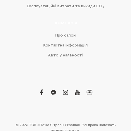
Експлуатаційні витрати та викиди CO₂
КОМПАНІЯ
Про салон
Контактна інформація
Авто у наявності
facebook
facebook-
instagram
youtube
business
messenger
© 2026 ТОВ «Пежо Сітроен Україна». Усі права належать
правовласникам.