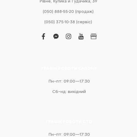
Рівне, Кулика й Гудачика, 39
(050) 888-55-20 (продаж)
(050) 375-10-38 (сервіс)
facebook
facebook-
instagram
youtube
business
messenger
ГРАФІК РОБОТИ САЛОНУ
Пн–пт: 09:00—17:30
Сб–нд: вихідний
ГРАФІК РОБОТИ СТО
Пн–пт: 09:00—17:30