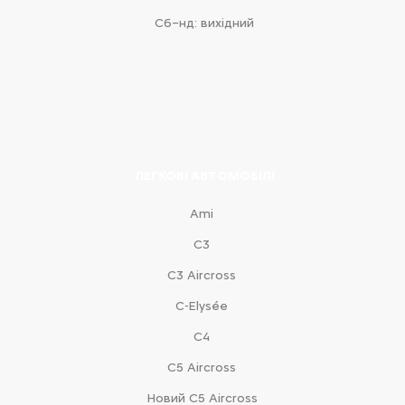
Сб–нд: вихідний
ЛЕГКОВІ АВТОМОБІЛІ
Ami
С3
С3 Aircross
C-Elysée
С4
С5 Aircross
Новий С5 Aircross