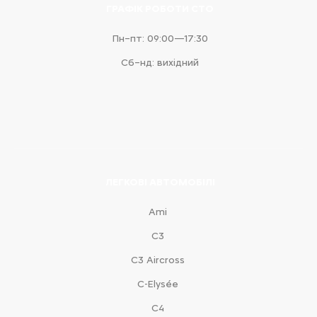
ГРАФІК РОБОТИ СТО
Пн–пт: 09:00—17:30
Сб–нд: вихідний
ЛЕГКОВІ АВТОМОБІЛІ
Ami
С3
С3 Aircross
C-Elysée
С4