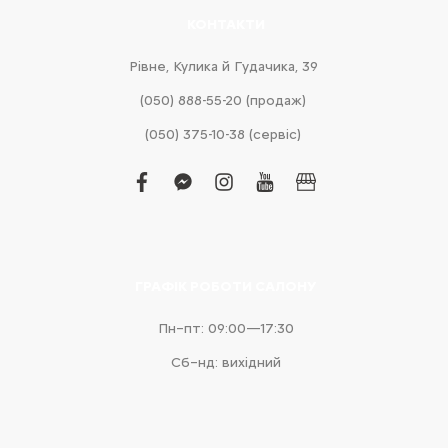
КОНТАКТИ
Рівне, Кулика й Гудачика, 39
(050) 888-55-20 (продаж)
(050) 375-10-38 (сервіс)
facebook
facebook-
instagram
youtube
business
messenger
ГРАФІК РОБОТИ САЛОНУ
Пн–пт: 09:00—17:30
Сб–нд: вихідний