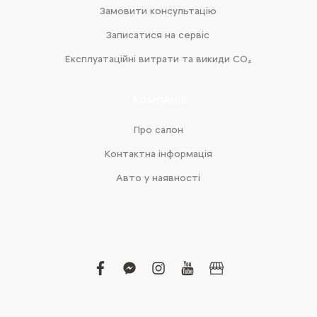
Замовити консультацію
Записатися на сервіс
Експлуатаційні витрати та викиди CO₂
КОМПАНІЯ
Про салон
Контактна інформація
Авто у наявності
facebook
facebook-
instagram
youtube
business
messenger