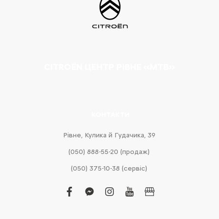
CITROËN ЦЕНТР РІВНЕ «МТВ»
КОНТАКТИ
Рівне, Кулика й Гудачика, 39
(050) 888-55-20 (продаж)
(050) 375-10-38 (сервіс)
facebook
facebook-
instagram
youtube
business
messenger